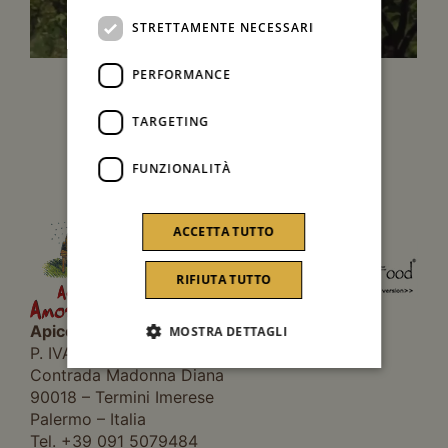
STRETTAMENTE NECESSARI
PERFORMANCE
TARGETING
FUNZIONALITÀ
ACCETTA TUTTO
RIFIUTA TUTTO
Apicoltura Amodeo Carlo
MOSTRA DETTAGLI
P. IVA 03286140821
Contrada Madonna Diana
90018 – Termini Imerese
Palermo – Italia
Tel. +39 091 5079484