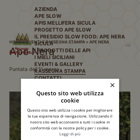
AZIENDA
APE SLOW
APIS MELLIFERA SICULA
PROGETTO APE SLOW
IL PRESIDIO SLOW FOOD: APE NERA
HOME
»
EVENTI E RASSEGNA STAMPA
»
APE NERA
SICULA
Ape Nera
I PRODOTTI DELLE API
I MIELI SICILIANI
EVENTI & GALLERY
Puntata dell’11 marzo
RASSEGNA STAMPA
CONTATTI
×
Questo sito web utilizza
cookie
GUARDA IL VIDEO – GUARDA IL VIDEO –
Questo sito web utilizza i cookie per migliorare
la tua esperienza di navigazione. Utilizzando il
nostro sito web acconsenti a tutti i cookie in
conformità con la nostra policy per i cookie.
Leggi di più