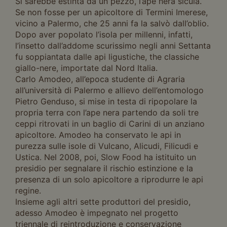
Si sarebbe estinta da un pezzo, l’ape nera sicula.
Se non fosse per un apicoltore di Termini Imerese,
vicino a Palermo, che 25 anni fa la salvò dall’oblio.
Dopo aver popolato l’isola per millenni, infatti,
l’insetto dall’addome scurissimo negli anni Settanta
fu soppiantata dalle api ligustiche, the classiche
giallo-nere, importate dal Nord Italia.
Carlo Amodeo, all’epoca studente di Agraria
all’università di Palermo e allievo dell’entomologo
Pietro Genduso, si mise in testa di ripopolare la
propria terra con l’ape nera partendo da soli tre
ceppi ritrovati in un baglio di Carini di un anziano
apicoltore. Amodeo ha conservato le api in
purezza sulle isole di Vulcano, Alicudi, Filicudi e
Ustica. Nel 2008, poi, Slow Food ha istituito un
presidio per segnalare il rischio estinzione e la
presenza di un solo apicoltore a riprodurre le api
regine.
Insieme agli altri sette produttori del presidio,
adesso Amodeo è impegnato nel progetto
triennale di reintroduzione e conservazione