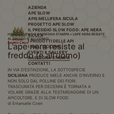
AZIENDA
APE SLOW
APIS MELLIFERA SICULA
PROGETTO APE SLOW
IL PRESIDIO SLOW FOOD: APE NERA
HOME
»
EVENTI E RASSEGNA STAMPA
»
L’APE NERA RESISTE
SICULA
AL FREDDO (E ALL’UOMO)
I PRODOTTI DELLE API
L’ape nera resiste al
I MIELI SICILIANI
EVENTI & GALLERY
freddo (e all’uomo)
RASSEGNA STAMPA
CONTATTI
IN VIA D’ESTINZIONE, LA SOTTOSPECIE
SICILIANA
PRODUCE MIELE ANCHE D’INVERNO E
NON SOLO DAL POLLINE DEI FIORI.
TRASCURATA PER DECENNI È TORNATA A
VOLARE GRAZIE ALLA TESTARDAGGINE DI UN
APICOLTORE. E DI SLOW FOOD
di Emanuele Coen