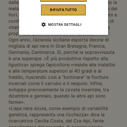
dalle api di altre razze, le nere sicule producono la
melata, l’unico miele che non deriva dal nettare dei
RIFIUTA TUTTO
fiori, ma dalla linfa di alcune piante come agrumi e
conifere. E ancora, la pappa reale fresca, ricca di
MOSTRA DETTAGLI
vitamine del gruppo B e sali minerali, nonché la
propoli, un potente antibiotico naturale.
Ogni anno, l’azienda siciliana esporta decine di
migliaia di api nere in Gran Bretagna, Francia,
Germania, Danimarca. Sì, perché la sopravvissuta
è una superape. «È più produttiva rispetto alla
ligustica» spiega l’apicoltore «resiste alle malattie
e alle temperature superiori ai 40 gradi e al
freddo, riuscendo così a “bottinare” le fioriture
invernali come il carrubo e il nespolo. Infine,
sviluppa precocemente la covata invernale, tra
dicembre e gennaio, quando le altre api sono
ferme».
«L’ape nera sicula, come esempio di variabilità
genetica, rappresenta una ricchezza» dice la
ricercatrice Cecilia Costa, del Cra-Api, l’ente
coordinatore del progetto di conservazione.