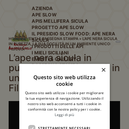
AZIENDA
APE SLOW
APIS MELLIFERA SICULA
PROGETTO APE SLOW
IL PRESIDIO SLOW FOOD: APE NERA
HOME
»
EVENTI E RASSEGNA STAMPA
»
L’APE NERA SICULA
SICULA
IN PUREZZA, LA SUA DOCILITÀ IN UN AMBIENTE UNICO:
I PRODOTTI DELLE API
FILICUDI
I MIELI SICILIANI
L’ape nera sicula in
EVENTI & GALLERY
purezza, la sua docilità in
RASSEGNA STAMPA
×
CONTATTI
un ambiente unico:
Questo sito web utilizza
cookie
Filicudi
Questo sito web utilizza i cookie per migliorare
la tua esperienza di navigazione. Utilizzando il
nostro sito web acconsenti a tutti i cookie in
conformità con la nostra policy per i cookie.
Leggi di più
STRETTAMENTE NECESSARI