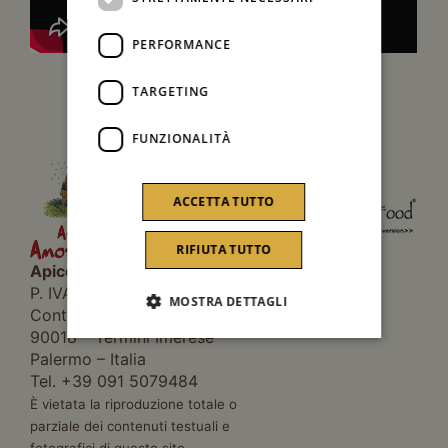
PERFORMANCE
TARGETING
FUNZIONALITÀ
ACCETTA TUTTO
RIFIUTA TUTTO
Apicoltura Amodeo Carlo
P. IVA 03286140821
MOSTRA DETTAGLI
Contrada Madonna Diana
90018 – Termini Imerese
Palermo – Italia
Tel. +39 091 5079484
È vietata la riproduzione totale o
parziale dei contenuti testuali e
fotografici di questo sito.