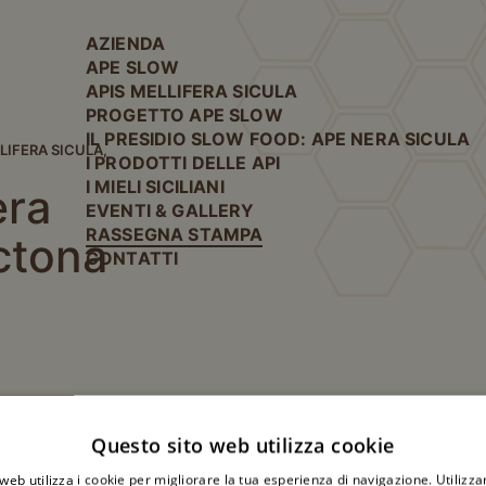
AZIENDA
APE SLOW
APIS MELLIFERA SICULA
PROGETTO APE SLOW
IL PRESIDIO SLOW FOOD: APE NERA SICULA
LLIFERA SICULA,
I PRODOTTI DELLE API
I MIELI SICILIANI
era
EVENTI & GALLERY
RASSEGNA STAMPA
octona
CONTATTI
Questo sito web utilizza cookie
web utilizza i cookie per migliorare la tua esperienza di navigazione. Utilizza