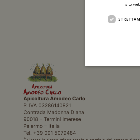
sito web
STRETTAM
Apicoltura Amodeo Carlo
P. IVA 03286140821
Contrada Madonna Diana
90018 – Termini Imerese
Palermo – Italia
Tel. +39 091 5079484