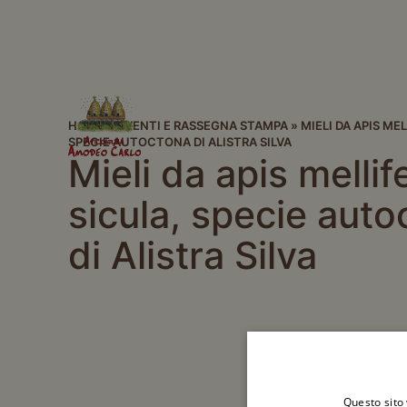
HOME
»
EVENTI E RASSEGNA STAMPA
»
MIELI DA APIS ME
SPECIE AUTOCTONA DI ALISTRA SILVA
Mieli da apis mellif
sicula, specie aut
di Alistra Silva
Questo sito 