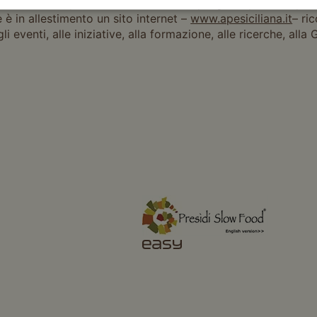
rtanto si auspica che, al termine del progetto previsto per i
e è in allestimento un sito internet –
www.apesiciliana.it
– ri
eventi, alle iniziative, alla formazione, alle ricerche, alla 