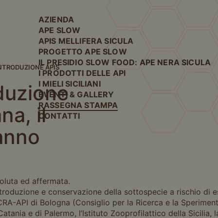
AZIENDA
APE SLOW
APIS MELLIFERA SICULA
PROGETTO APE SLOW
IL PRESIDIO SLOW FOOD: APE NERA SICULA
NTRODUZIONE APIS
I PRODOTTI DELLE API
I MIELI SICILIANI
oduzione
EVENTI & GALLERY
RASSEGNA STAMPA
na, il
CONTATTI
 anno
voluta ed affermata.
ntroduzione e conservazione della sottospecie a rischio di e
CRA-API di Bologna (Consiglio per la Ricerca e la Sperimenta
 Catania e di Palermo, l’Istituto Zooprofilattico della Sicili