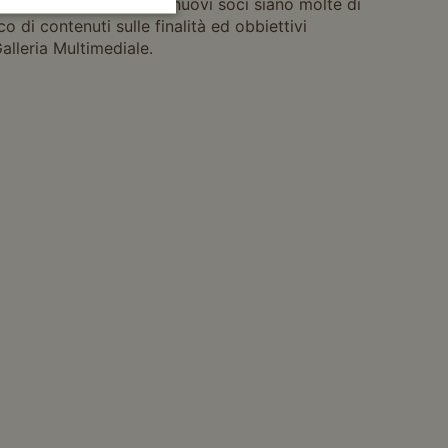
l 2014, le iscrizione di nuovi soci siano molte di
cco di contenuti sulle finalità ed obbiettivi
Galleria Multimediale.