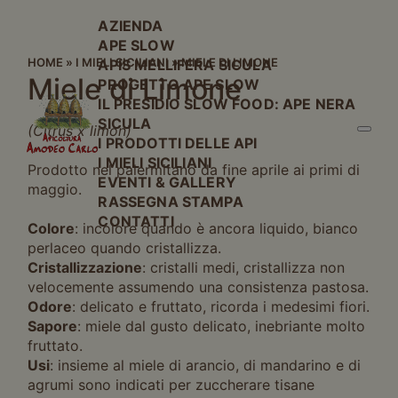
AZIENDA
APE SLOW
HOME
»
I MIELI SICILIANI
»
MIELE DI LIMONE
APIS MELLIFERA SICULA
Miele di Limone
PROGETTO APE SLOW
IL PRESIDIO SLOW FOOD: APE NERA
SICULA
(Citrus x limon)
I PRODOTTI DELLE API
I MIELI SICILIANI
Prodotto nel palermitano da fine aprile ai primi di
EVENTI & GALLERY
maggio.
RASSEGNA STAMPA
CONTATTI
Colore
: incolore quando è ancora liquido, bianco
perlaceo quando cristallizza.
Cristallizzazione
: cristalli medi, cristallizza non
velocemente assumendo una consistenza pastosa.
Odore
: delicato e fruttato, ricorda i medesimi fiori.
Sapore
: miele dal gusto delicato, inebriante molto
fruttato.
Usi
: insieme al miele di arancio, di mandarino e di
agrumi sono indicati per zuccherare tisane